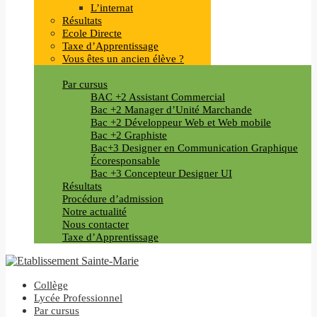
L’internat
Résultats
Ecole Directe
Taxe d’Apprentissage
Vous êtes un ancien élève ?
Par cursus
BAC +2 Assistant Commercial
Bac +2 Manager d’Unité Marchande
Bac +2 Développeur Web et Web mobile
Bac +2 Graphiste
Bac+3 Designer en Communication Graphique
Écoresponsable
Bac +3 Concepteur Designer UI
Résultats
Procédure d’admission
Notre actualité
Nous contacter
Taxe d’Apprentissage
Collège
Lycée Professionnel
Par cursus