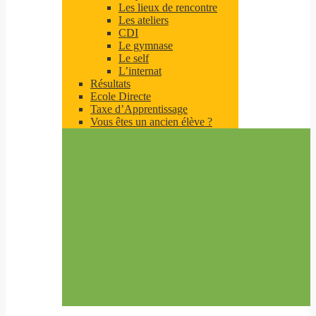
Les lieux de rencontre
Les ateliers
CDI
Le gymnase
Le self
L’internat
Résultats
Ecole Directe
Taxe d’Apprentissage
Vous êtes un ancien élève ?
Par cursus
BAC +2 Assistant Commercial
Bac +2 Manager d’Unité Marchande
Bac +2 Développeur Web et Web mobile
Bac +2 Graphiste
Bac+3 Designer en Communication
Graphique Écoresponsable
Bac +3 Concepteur Designer UI
Résultats
Procédure d’admission
Notre actualité
Nous contacter
Taxe d’Apprentissage