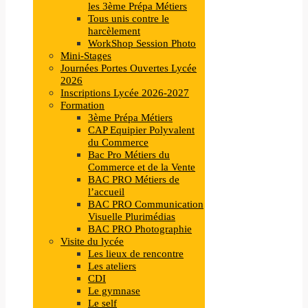
les 3ème Prépa Métiers
Tous unis contre le
harcèlement
WorkShop Session Photo
Mini-Stages
Journées Portes Ouvertes Lycée
2026
Inscriptions Lycée 2026-2027
Formation
3ème Prépa Métiers
CAP Equipier Polyvalent
du Commerce
Bac Pro Métiers du
Commerce et de la Vente
BAC PRO Métiers de
l’accueil
BAC PRO Communication
Visuelle Plurimédias
BAC PRO Photographie
Visite du lycée
Les lieux de rencontre
Les ateliers
CDI
Le gymnase
Le self